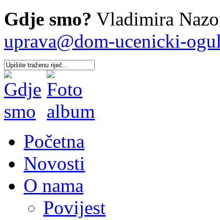
Gdje smo?
Vladimira Nazor
uprava@dom-ucenicki-oguli
Početna
Novosti
O nama
Povijest