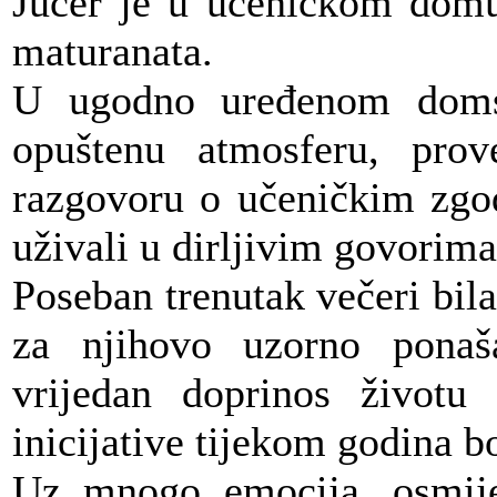
Jučer je u učeničkom domu 
maturanata.
U ugodno uređenom domsk
opuštenu atmosferu, prov
razgovoru o učeničkim zgo
uživali u dirljivim govorima 
Poseban trenutak večeri bil
za njihovo uzorno ponaša
vrijedan doprinos životu
inicijative tijekom godina 
Uz mnogo emocija, osmijeh