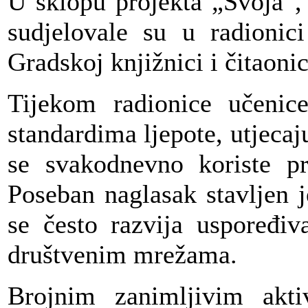
U sklopu projekta „Svoja”
sudjelovale su u radionici
Gradskoj knjižnici i čitaoni
Tijekom radionice učenic
standardima ljepote, utjecaj
se svakodnevno koriste pri
Poseban naglasak stavljen j
se često razvija uspoređi
društvenim mrežama.
Brojnim zanimljivim akti