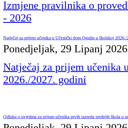
Izmjene pravilnika o prove
- 2026
Natječaj za prijem učenika u Učenički dom Ogulin u školskoj 2026./
Ponedjeljak, 29 Lipanj 2026
Natječaj za prijem učenika 
2026./2027. godini
Odluka o uvjetima za prijam učenika prvih razreda srednjih škola u 
Ponedjeljak, 29 Lipanj 2026