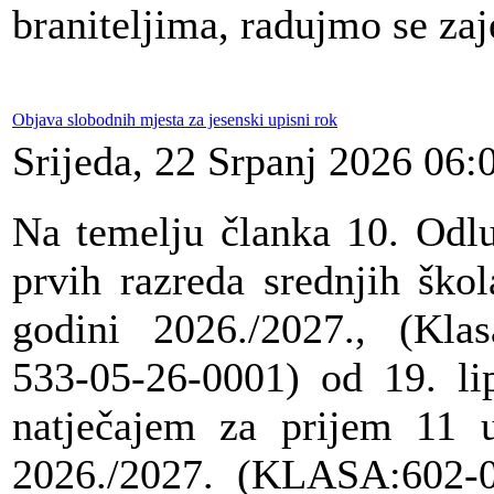
braniteljima, radujmo se zaj
Objava slobodnih mjesta za jesenski upisni rok
Srijeda, 22 Srpanj 2026 06:
Na temelju članka 10. Odlu
prvih razreda srednjih ško
godini 2026./2027., (Klas
533-05-26-0001) od 19. li
natječajem za prijem 11 u
2026./2027. (KLASA:602-