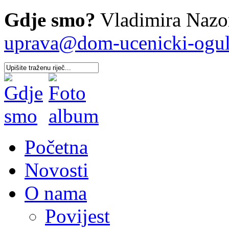
Gdje smo?
Vladimira Nazor
uprava@dom-ucenicki-oguli
Početna
Novosti
O nama
Povijest