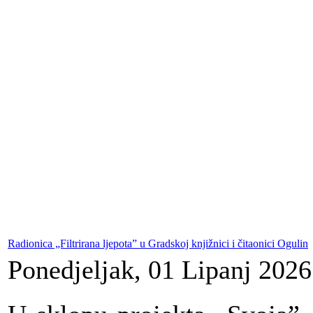
Radionica „Filtrirana ljepota” u Gradskoj knjižnici i čitaonici Ogulin
Ponedjeljak, 01 Lipanj 2026