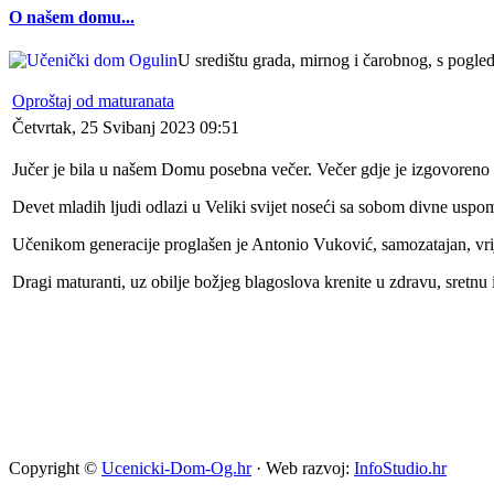
O našem domu...
U središtu grada, mirnog i čarobnog, s pogledo
Oproštaj od maturanata
Četvrtak, 25 Svibanj 2023 09:51
Jučer je bila u našem Domu posebna večer. Večer gdje je izgovoreno mn
Devet mladih ljudi odlazi u Veliki svijet noseći sa sobom divne uspo
Učenikom generacije proglašen je Antonio Vuković, samozatajan, vrij
Dragi maturanti, uz obilje božjeg blagoslova krenite u zdravu, sretnu
Copyright ©
Ucenicki-Dom-Og.hr
· Web razvoj:
InfoStudio.hr