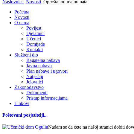
Naslovnica
Novosti
Oproštaj od maturanata
Početna
Novosti
O nama
Povijest
Djelatnici
Učenici
Domijade
Kontakti
Službeni dio
Bagatelna nabava
Javna nabava
Plan nabave i ugovori
Natječaji
Jelovnici
Zakonodavstvo
Dokumenti
Pristup informacijama
Linkovi
Poštovani posjetitelji...
Nadam se da ćete na našoj stranici dobiti dov