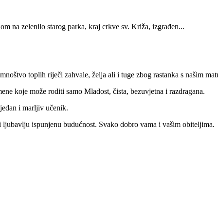
m na zelenilo starog parka, kraj crkve sv. Križa, izgrađen...
oštvo toplih riječi zahvale, želja ali i tuge zbog rastanka s našim mat
mene koje može roditi samo Mladost, čista, bezuvjetna i razdragana.
edan i marljiv učenik.
 i ljubavlju ispunjenu budućnost. Svako dobro vama i vašim obiteljima.